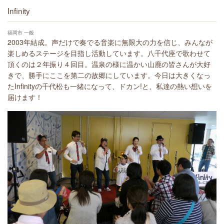
Infinity
福岡市 一般
2003年結成。声だけで奏でる音楽に無限大の力を信じ、みんなが
楽しめるステージを目指し活動しています。八千代座で歌わせて
頂くのは２年振り４回目。温泉の様に温かい山鹿の皆さんが大好
きで、勝手にここを第二の故郷にしています。今日は大きくなっ
たInfinityの千代松も一緒になって、ドカン!と、私達の熱い想いを
届けます！