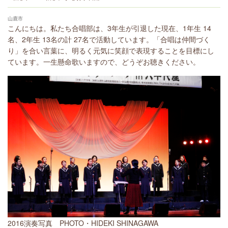
山鹿市
こんにちは。私たち合唱部は、3年生が引退した現在、1年生 14
名、2年生 13名の計 27名で活動しています。「合唱は仲間づく
り」を合い言葉に、明るく元気に笑顔で表現することを目標にし
ています。一生懸命歌いますので、どうぞお聴きください。
2016演奏写真 PHOTO・HIDEKI SHINAGAWA