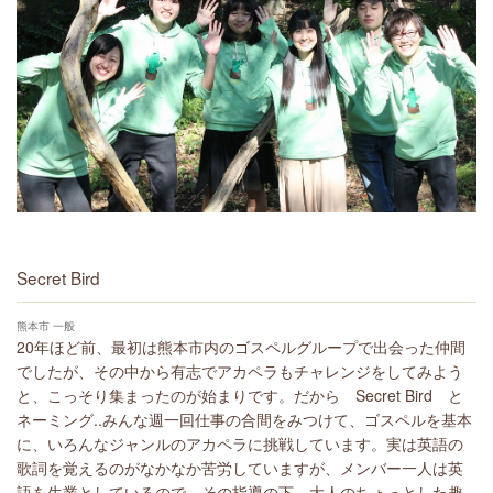
Secret Bird
熊本市 一般
20年ほど前、最初は熊本市内のゴスペルグループで出会った仲間
でしたが、その中から有志でアカペラもチャレンジをしてみよう
と、こっそり集まったのが始まりです。だから Secret Bird と
ネーミング..みんな週一回仕事の合間をみつけて、ゴスペルを基本
に、いろんなジャンルのアカペラに挑戦しています。実は英語の
歌詞を覚えるのがなかなか苦労していますが、メンバー一人は英
語を生業としているので、その指導の下、大人のちょっとした趣