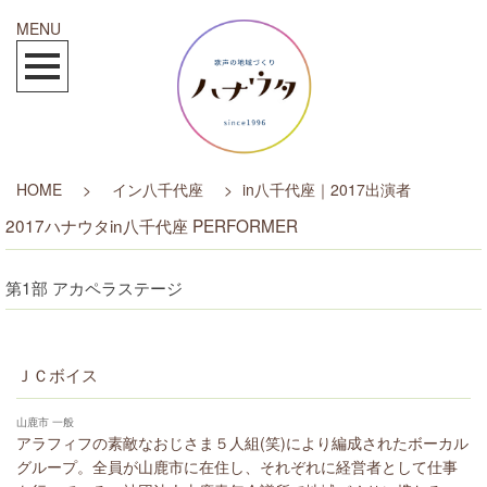
MENU
HOME
>
イン八千代座
>
in八千代座｜2017出演者
2017ハナウタin八千代座 PERFORMER
第1部 アカペラステージ
ＪＣボイス
山鹿市 一般
アラフィフの素敵なおじさま５人組(笑)により編成されたボーカル
グループ。全員が山鹿市に在住し、それぞれに経営者として仕事