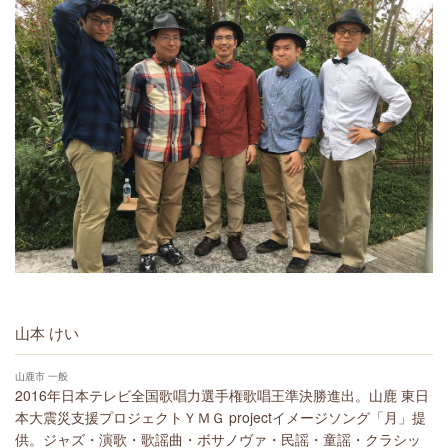
山本 けい
山鹿市 一般
2016年日本テレビ全国歌唱力選手権歌唱王準決勝進出。山鹿 東日
本大震災支援プロジェクトＹＭＧ projectイメージソング「月」提
供。ジャズ・演歌・歌謡曲・ボサノヴァ・民謡・童謡・クラシッ