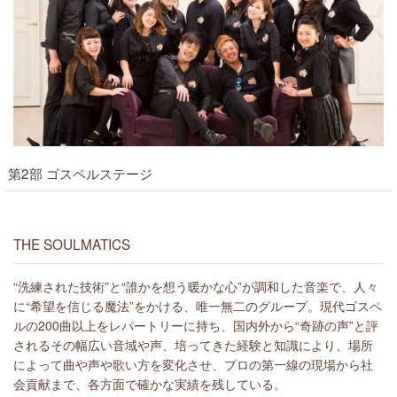
第2部 ゴスペルステージ
THE SOULMATICS
“洗練された技術”と“誰かを想う暖かな心”が調和した音楽で、人々
に“希望を信じる魔法”をかける、唯一無二のグループ。現代ゴスペ
ルの200曲以上をレパートリーに持ち、国内外から“奇跡の声”と評
されるその幅広い音域や声、培ってきた経験と知識により、場所
によって曲や声や歌い方を変化させ、プロの第一線の現場から社
会貢献まで、各方面で確かな実績を残している。